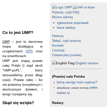
Pytania, czyli FAQ
Różne adresy
zgłaszanie poprawek
baza wiedzy
Co to jest UMP?
Historia
Skład, czyli autorzy
UMP
– jest to darmowa
Kontakt
mapa działająca w
Licencja
urządzeniach
GPS
oraz
Ciasteczka (cookie)
na smartfonach.
UMP jest mapą prawie
English version
całej Polski (i stąd skrót
"UMP-pcPL", który
stosowaliśmy przez długi
(Prawie) cała Polska
czas). Prawie całej – bo
którą wersję mam wybrać?
nie jesteśmy kompletnym i
pełen
aktualizacje: zawsze wczoraj,
skończonym dziełem, i
wykaz tu
wciąż rozwijamy się.
Skąd się wzięła?
Radary