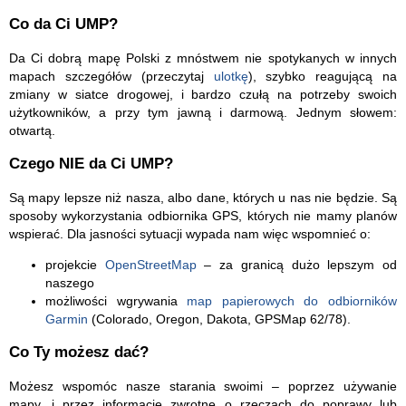
Co da Ci UMP?
Da Ci dobrą mapę Polski z mnóstwem nie spotykanych w innych
mapach szczegółów (przeczytaj
ulotkę
), szybko reagującą na
zmiany w siatce drogowej, i bardzo czułą na potrzeby swoich
użytkowników, a przy tym jawną i darmową. Jednym słowem:
otwartą.
Czego NIE da Ci UMP?
Są mapy lepsze niż nasza, albo dane, których u nas nie będzie. Są
sposoby wykorzystania odbiornika GPS, których nie mamy planów
wspierać. Dla jasności sytuacji wypada nam więc wspomnieć o:
projekcie
OpenStreetMap
– za granicą dużo lepszym od
naszego
możliwości wgrywania
map papierowych do odbiorników
Garmin
(Colorado, Oregon, Dakota, GPSMap 62/78).
Co Ty możesz dać?
Możesz wspomóc nasze starania swoimi – poprzez używanie
mapy, i przez informacje zwrotne o rzeczach do poprawy lub