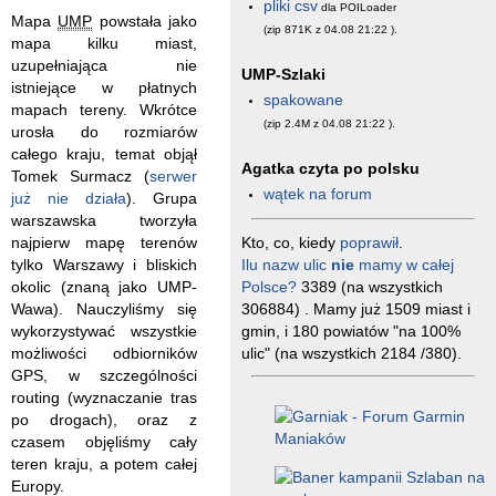
pliki csv
dla POILoader
Mapa
UMP
powstała jako
(zip 871K z 04.08 21:22
).
mapa kilku miast,
uzupełniająca nie
UMP-Szlaki
istniejące w płatnych
spakowane
mapach tereny. Wkrótce
(zip 2.4M z 04.08 21:22
).
urosła do rozmiarów
całego kraju, temat objął
Agatka czyta po polsku
Tomek Surmacz (
serwer
wątek na forum
już nie działa
). Grupa
warszawska tworzyła
Kto, co, kiedy
poprawił
.
najpierw mapę terenów
Ilu nazw ulic
nie
mamy w całej
tylko Warszawy i bliskich
Polsce?
3389 (na wszystkich
okolic (znaną jako UMP-
306884) . Mamy już 1509 miast i
Wawa). Nauczyliśmy się
gmin, i 180 powiatów "na 100%
wykorzystywać wszystkie
ulic" (na wszystkich 2184 /380).
możliwości odbiorników
GPS, w szczególności
routing (wyznaczanie tras
po drogach), oraz z
czasem objęliśmy cały
teren kraju, a potem całej
Europy.